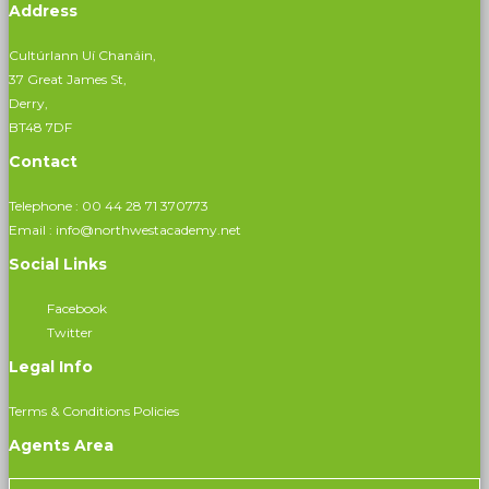
Address
Cultúrlann Uí Chanáin,
37 Great James St,
Derry,
BT48 7DF
Contact
Telephone :
00 44 28 71 370773
Email :
info@northwestacademy.net
Social Links
Facebook
Twitter
Legal Info
Terms & Conditions
Policies
Agents Area