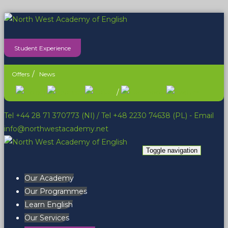
Student Experience
Offers
News
/
Tel +44 28 71 370773 (NI)
/
Tel +48 2230 74638 (PL)
- Email
info@northwestacademy.net
Toggle navigation
Our Academy
Our Programmes
Learn English
Our Services